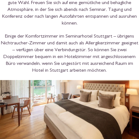
Seminar jetzt anfragen
Die Unterkunft für Ihre Geschäftsreise nach
Süddeutschland
Egal, ob Sie Seminar, Konferenz, Meeting, Incentive, Firmenevent,
Hausmesse, Produktpräsentation, Firmenjubiläum, Teambuilding oder
Workshop im Seminarhotel Stuttgart planen: In unserem Tagungs-
und Seminarhotel in Stuttgart übernachten Sie in bequemen und
qualitativ hochwertigsten Betten. So sind Sie morgens fit und
hellwach für den Arbeits- und Seminartag. Auch wenn Sie ein
Konferenz- oder Businesshotel in Stuttgart für Ihre Konferenz oder
Ihre Geschäftsreise suchen, sind die großzügigen Hotelzimmer eine
gute Wahl. Freuen Sie sich auf eine gemütliche und behagliche
Atmosphäre, in der Sie sich abends nach Seminar, Tagung und
Konferenz oder nach langen Autofahrten entspannen und ausruhen
können.
Einige der Komfortzimmer im Seminarhotel Stuttgart – übrigens
Nichtraucher-Zimmer und damit auch als Allergikerzimmer geeignet