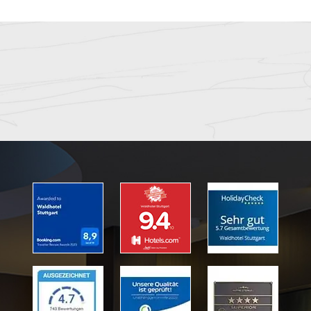
Alles war prima bei der
Veranstaltung, rundum
zufriedene Mienen und nur
positives Feedback.
M. M.